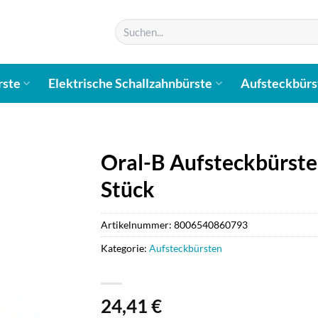
Suchen
nach:
rste
Elektrische Schallzahnbürste
Aufsteckbürs
Oral-B Aufsteckbürsten
Stück
Artikelnummer:
8006540860793
Kategorie:
Aufsteckbürsten
24,41
€