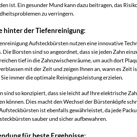
en ist. Ein gesunder Mund kann dazu beitragen, das Risik
heitsproblemen zu verringern.
 hinter der Tiefenreinigung:
fenreinigung Aufsteckbürsten nutzen eine innovative Tech
. Die Borsten sind so angeordnet, dass sie jeden Zahn ein
reichen tief in die Zahnzwischenräume, um auch dort Plaq
erblassen mit der Zeit und zeigen Ihnen an, wann es Zeit is
ss Sie immer die optimale Reinigungsleistung erzielen.
 sind so konzipiert, dass sie leicht auf Ihre elektrische Z
können. Dies macht den Wechsel der Bürstenköpfe schnel
fsteckbürsten ist ebenfalls gewährleistet, da jede Packun
fsteckbürsten sauber und sicher aufbewahren.
ndung für beste Ergebnisse: