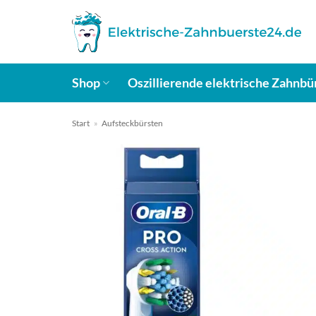
Zum
Inhalt
springen
Shop
Oszillierende elektrische Zahnbü
Start
»
Aufsteckbürsten