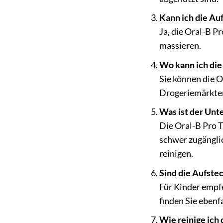
Kann ich die Au
Ja, die Oral-B P
massieren.
Wo kann ich die
Sie können die 
Drogeriemärkte
Was ist der Unt
Die Oral-B Pro 
schwer zugänglic
reinigen.
Sind die Aufste
Für Kinder empfe
finden Sie ebenf
Wie reinige ich 