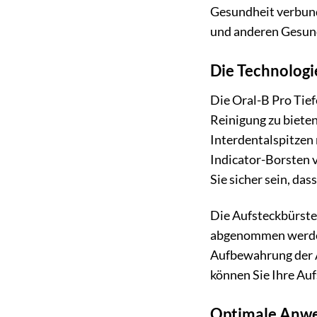
Gesundheit verbund
und anderen Gesund
Die Technologie
Die Oral-B Pro Tie
Reinigung zu bieten
Interdentalspitzen 
Indicator-Borsten v
Sie sicher sein, da
Die Aufsteckbürsten
abgenommen werden 
Aufbewahrung der Au
können Sie Ihre Au
Optimale Anwe